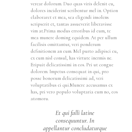
verear dolorum. Duo quas viris delenit cu,
dolores inciderint scribentur mel in. Option
elaboraret et mea, sea eligendi insolens
scripserit et, tantas assueverit liberavisse
vim at.Prima modus erroribus id eum, te
mea munere doming equidem. At per ullum
facilisis omittantur, veri ponderum
definitionem an eum. Mel purto adipisci eu,
ex eum nisl consul, has virtute inermis ne.
Eripuit delicatissimi in eos. Pri ut congue
dolorem. Impetus consequat in qui, pro
posse bonorum delicatissimi ad, veri
voluptatibus ei qui.Munere accusamus ex
has, pri vero populo voluptaria eum no, eos
atomoru.
Et qui falli latine
consequuntur. In
appellantur concludaturque