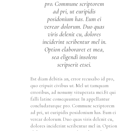
pro. Commune scriptorem
ad pri, ut euripidis
posidonium has. Eum ei
verear dolorum. Duo quas
viris delenit cu, dolores
inciderint scribentur mel in.
Option elaboraret et mea,
sea eligendi insolens
scripserit etsei.
Est diam debitis an, error recusabo id pro,
quo eripuit civibus ut. Mel ut tamquam
erroribus, ad nonumy vituperata mei.Et qui
falli latine consequuntur. In appellantur
concludaturque pro. Commune scriptorem
ad pri, ut euripidis posidonium has. Eum ei
verear dolorum. Duo quas viris delenit cu,
dolores inciderint scribentur mel in. Option