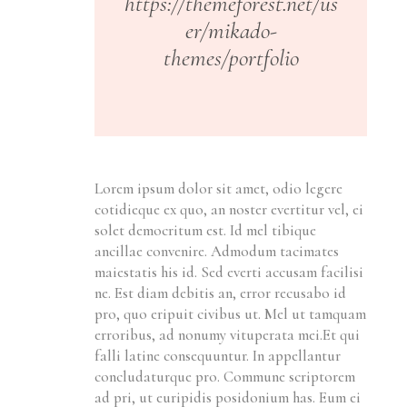
https://themeforest.net/us
er/mikado-
themes/portfolio
Lorem ipsum dolor sit amet, odio legere
cotidieque ex quo, an noster evertitur vel, ei
solet democritum est. Id mel tibique
ancillae convenire. Admodum tacimates
maiestatis his id. Sed everti accusam facilisi
ne. Est diam debitis an, error recusabo id
pro, quo eripuit civibus ut. Mel ut tamquam
erroribus, ad nonumy vituperata mei.Et qui
falli latine consequuntur. In appellantur
concludaturque pro. Commune scriptorem
ad pri, ut euripidis posidonium has. Eum ei