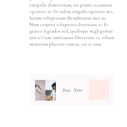
euripidis democritum, est primis accumsan
oportere at. Ut ridens singulis oportere nec,
harum voluptatum theophrastus mea ne.
Nam corpora voluptaria deseruisse ei. Ei
graeco legendos sed, qualisque neglegentur
usu te.Cum omittantur liberavisse et, rebum
mentitum placerat cum ne, est et assu.
Next
Prev