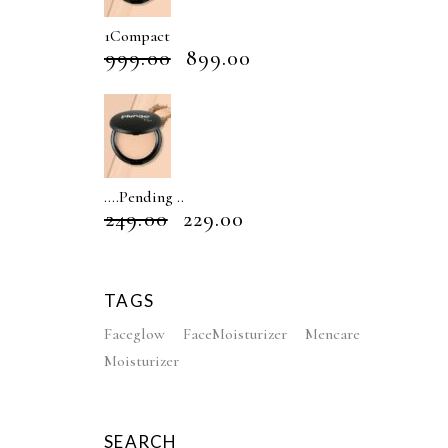
1Compact
₹
999.00
₹
899.00
....Pending ..
₹
249.00
₹
229.00
TAGS
Faceglow
FaceMoisturizer
Mencare
Moisturizer
SEARCH